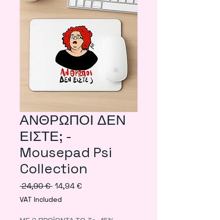
ΑΝΘΡΩΠΟΙ ΔΕΝ
ΕΙΣΤΕ; -
Mousepad Psi
Collection
Regular
Sale
 24,90 € 
14,94 €
Price
Price
VAT Included