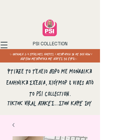
PSI COLLECTION
✨ ΠΑΡΑΔΟΣΗ 2–4 ΕΡΓΑΣΙΜΕΣ ΗΜΕΡΕΣ / ΜΕΤΑΦΟΡΙΚΑ 3€ ΜΕ BOX NOW /
ΔΩΡΕΑΝ ΜΕΤΑΦΟΡΙΚΑ ΜΕ ΑΓΟΡΕΣ 35 ΕΥΡΩ✨
Φτιάξε το τέλειο δώρο με μοναδικά
ελληνικά σχέδια, χιούμορ & vibes από
το PSI Collection.
ΤΙΚΤΟΚ VIRAL ΑΤΑΚΕΣ...ΣΤΟΝ ΚΑΦΕ ΣΟΥ