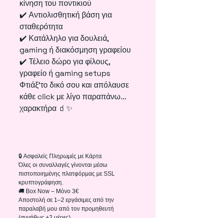
κίνηση του ποντικιού
✔️ Αντιολισθητική βάση για
σταθερότητα
✔️ Κατάλληλο για δουλειά,
gaming ή διακόσμηση γραφείου
✔️ Τέλειο δώρο για φίλους,
γραφείο ή gaming setups
Φτιάξ’το δικό σου και απόλαυσε
κάθε click με λίγο παραπάνω…
χαρακτήρα 🧃✨
🔒 Ασφαλείς Πληρωμές με Κάρτα
Όλες οι συναλλαγές γίνονται μέσω
πιστοποιημένης πλατφόρμας με SSL
κρυπτογράφηση.
🚚 Box Now – Μόνο 3€
Αποστολή σε 1–2 εργάσιμες από την
παραλαβή μου από τον προμηθευτή
(συνήθως +2 μέρες).