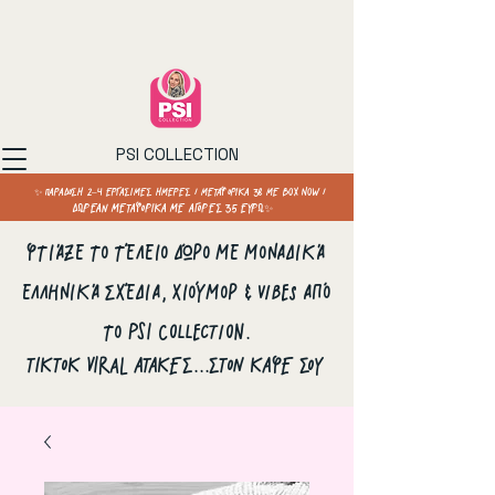
PSI COLLECTION
✨ ΠΑΡΑΔΟΣΗ 2–4 ΕΡΓΑΣΙΜΕΣ ΗΜΕΡΕΣ / ΜΕΤΑΦΟΡΙΚΑ 3€ ΜΕ BOX NOW /
ΔΩΡΕΑΝ ΜΕΤΑΦΟΡΙΚΑ ΜΕ ΑΓΟΡΕΣ 35 ΕΥΡΩ✨
Φτιάξε το τέλειο δώρο με μοναδικά
ελληνικά σχέδια, χιούμορ & vibes από
το PSI Collection.
ΤΙΚΤΟΚ VIRAL ΑΤΑΚΕΣ...ΣΤΟΝ ΚΑΦΕ ΣΟΥ