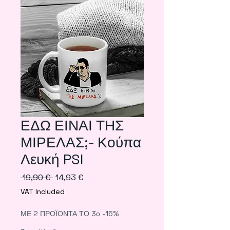
ΕΔΩ ΕΙΝΑΙ ΤΗΣ
ΜΙΡΕΛΑΣ;- Κούπα
Λευκή PSI
Regular
Sale
 19,90 € 
14,93 €
Price
Price
VAT Included
ΜΕ 2 ΠΡΟΪΟΝΤΑ ΤΟ 3ο -15%