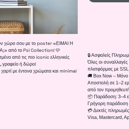
ον χώρο σου με το poster «ΕΙΜΑΙ Η
 από το Psi Collection! 🩷
🔒 Ασφαλείς Πληρωμ
μένο από τις πιο iconic ελληνικές
Όλες οι συναλλαγές
, γραφείο ή δώρο!
πλατφόρμας με SSL
χαρτί με έντονα χρώματα και minimal
🚚 Box Now – Μόνο
Αποστολή σε 1–2 ερ
από τον προμηθευτή
📦 Παράδοση: 3–4 ε
Γρήγορη παράδοση 
💳 Δεκτές πληρωμές
Visa, Mastercard, A