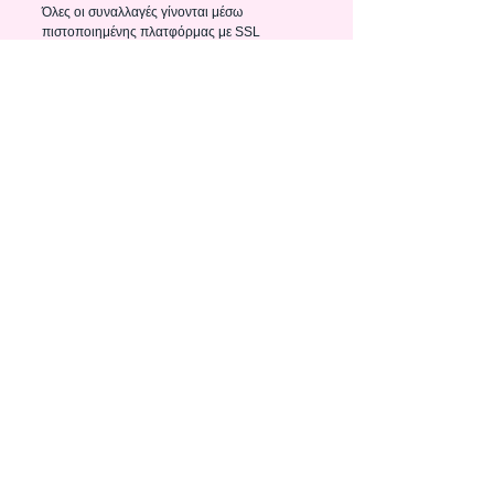
Όλες οι συναλλαγές γίνονται μέσω
πιστοποιημένης πλατφόρμας με SSL
κρυπτογράφηση.
🚚 Box Now – Μόνο 3€
Αποστολή σε 1–2 εργάσιμες από την
παραλαβή μου από τον προμηθευτή
(συνήθως +2 μέρες).
📦 Παράδοση: 3–4 εργάσιμες συνολικά
Γρήγορη παράδοση σε όλη την Ελλάδα.
💳 Δεκτές πληρωμές:
Visa, Mastercard, Apple Pay.
PSI COLLECTION
info@thepsicollection.com
instagram: psi_collection
698 9165883