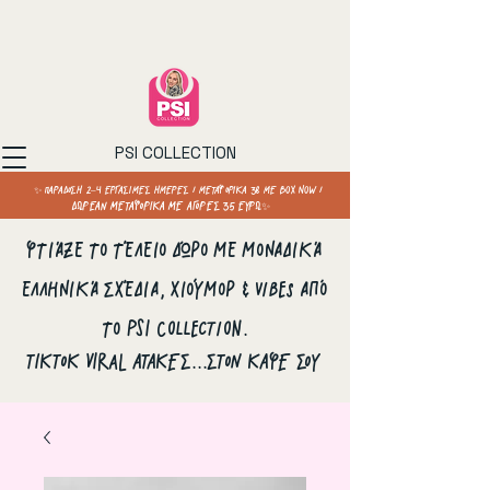
PSI COLLECTION
✨ ΠΑΡΑΔΟΣΗ 2–4 ΕΡΓΑΣΙΜΕΣ ΗΜΕΡΕΣ / ΜΕΤΑΦΟΡΙΚΑ 3€ ΜΕ BOX NOW /
ΔΩΡΕΑΝ ΜΕΤΑΦΟΡΙΚΑ ΜΕ ΑΓΟΡΕΣ 35 ΕΥΡΩ✨
Φτιάξε το τέλειο δώρο με μοναδικά
ελληνικά σχέδια, χιούμορ & vibes από
το PSI Collection.
ΤΙΚΤΟΚ VIRAL ΑΤΑΚΕΣ...ΣΤΟΝ ΚΑΦΕ ΣΟΥ