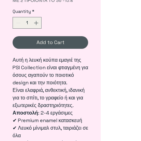
ΜΕ 2 ΠΡΟΪΟΝΤΑ ΤΟ 3ο -15%
Quantity
*
Add to Cart
Αυτή η λευκή κούπα εμαγιέ της
PSI Collection είναι φτιαγμένη για
όσους αγαπούν το ποιοτικό
design και την ποιότητα.
Είναι ελαφριά, ανθεκτική, ιδανική
για το σπίτι, το γραφείο ή και για
εξωτερικές δραστηριότητες.
Αποστολή
: 2-4 εργάσιμες
✔ Premium enamel κατασκευή
✔ Λευκό μίνιμαλ στυλ, ταιριάζει σε
όλα