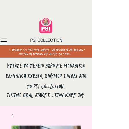
PSI COLLECTION
✨ ΠΑΡΑΔΟΣΗ 2–4 ΕΡΓΑΣΙΜΕΣ ΗΜΕΡΕΣ / ΜΕΤΑΦΟΡΙΚΑ 3€ ΜΕ BOX NOW /
ΔΩΡΕΑΝ ΜΕΤΑΦΟΡΙΚΑ ΜΕ ΑΓΟΡΕΣ 35 ΕΥΡΩ✨
Φτιάξε το τέλειο δώρο με μοναδικά
ελληνικά σχέδια, χιούμορ & vibes από
το PSI Collection.
ΤΙΚΤΟΚ VIRAL ΑΤΑΚΕΣ...ΣΤΟΝ ΚΑΦΕ ΣΟΥ