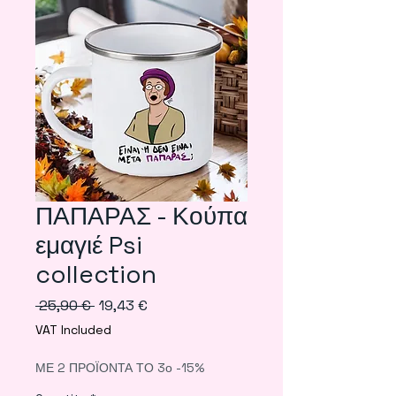
ΠΑΠΑΡΑΣ - Κούπα
εμαγιέ Psi
collection
Regular
Sale
 25,90 € 
19,43 €
Price
Price
VAT Included
ΜΕ 2 ΠΡΟΪΟΝΤΑ ΤΟ 3ο -15%