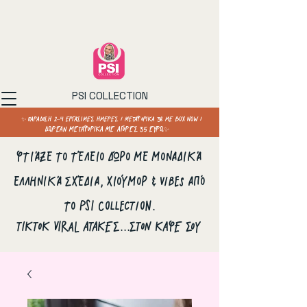
PSI COLLECTION
✨ ΠΑΡΑΔΟΣΗ 2–4 ΕΡΓΑΣΙΜΕΣ ΗΜΕΡΕΣ / ΜΕΤΑΦΟΡΙΚΑ 3€ ΜΕ BOX NOW /
ΔΩΡΕΑΝ ΜΕΤΑΦΟΡΙΚΑ ΜΕ ΑΓΟΡΕΣ 35 ΕΥΡΩ✨
Φτιάξε το τέλειο δώρο με μοναδικά
ελληνικά σχέδια, χιούμορ & vibes από
το PSI Collection.
ΤΙΚΤΟΚ VIRAL ΑΤΑΚΕΣ...ΣΤΟΝ ΚΑΦΕ ΣΟΥ