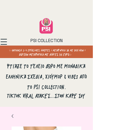
PSI COLLECTION
✨ ΠΑΡΑΔΟΣΗ 2–4 ΕΡΓΑΣΙΜΕΣ ΗΜΕΡΕΣ / ΜΕΤΑΦΟΡΙΚΑ 3€ ΜΕ BOX NOW /
ΔΩΡΕΑΝ ΜΕΤΑΦΟΡΙΚΑ ΜΕ ΑΓΟΡΕΣ 35 ΕΥΡΩ✨
Φτιάξε το τέλειο δώρο με μοναδικά
ελληνικά σχέδια, χιούμορ & vibes από
το PSI Collection.
ΤΙΚΤΟΚ VIRAL ΑΤΑΚΕΣ...ΣΤΟΝ ΚΑΦΕ ΣΟΥ