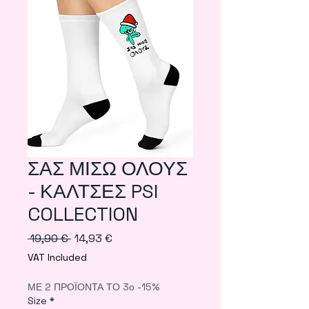
ΣΑΣ ΜΙΣΩ ΟΛΟΥΣ
- ΚΑΛΤΣΕΣ PSI
COLLECTION
Regular
Sale
 19,90 € 
14,93 €
Price
Price
VAT Included
ΜΕ 2 ΠΡΟΪΟΝΤΑ ΤΟ 3ο -15%
Size
*