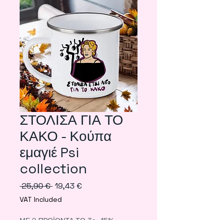
ΣΤΟΛΙΣΑ ΓΙΑ ΤΟ
ΚΑΚΟ - Κούπα
εμαγιέ Psi
collection
Regular
Sale
 25,90 € 
19,43 €
Price
Price
VAT Included