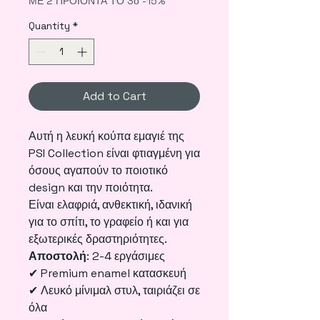
ΜΕ 2 ΠΡΟΪΟΝΤΑ ΤΟ 3ο -15%
Quantity
*
Add to Cart
Αυτή η λευκή κούπα εμαγιέ της
PSI Collection είναι φτιαγμένη για
όσους αγαπούν το ποιοτικό
design και την ποιότητα.
Είναι ελαφριά, ανθεκτική, ιδανική
για το σπίτι, το γραφείο ή και για
εξωτερικές δραστηριότητες.
Αποστολή
: 2-4 εργάσιμες
✔ Premium enamel κατασκευή
✔ Λευκό μίνιμαλ στυλ, ταιριάζει σε
όλα