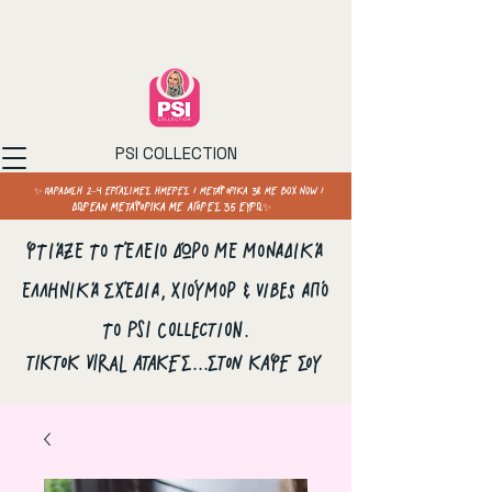
PSI COLLECTION
✨ ΠΑΡΑΔΟΣΗ 2–4 ΕΡΓΑΣΙΜΕΣ ΗΜΕΡΕΣ / ΜΕΤΑΦΟΡΙΚΑ 3€ ΜΕ BOX NOW /
ΔΩΡΕΑΝ ΜΕΤΑΦΟΡΙΚΑ ΜΕ ΑΓΟΡΕΣ 35 ΕΥΡΩ✨
Φτιάξε το τέλειο δώρο με μοναδικά
ελληνικά σχέδια, χιούμορ & vibes από
το PSI Collection.
ΤΙΚΤΟΚ VIRAL ΑΤΑΚΕΣ...ΣΤΟΝ ΚΑΦΕ ΣΟΥ