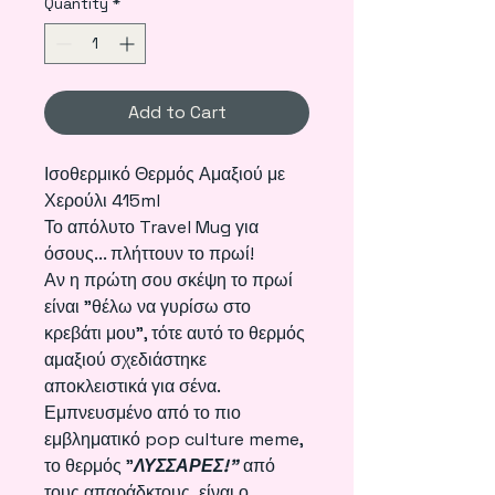
Quantity
*
Add to Cart
Ισοθερμικό Θερμός Αμαξιού με
Χερούλι 415ml
Το απόλυτο Travel Mug για
όσους... πλήττουν το πρωί!
Αν η πρώτη σου σκέψη το πρωί
είναι "θέλω να γυρίσω στο
κρεβάτι μου", τότε αυτό το θερμός
αμαξιού σχεδιάστηκε
αποκλειστικά για σένα.
Εμπνευσμένο από το πιο
εμβληματικό pop culture meme,
το θερμός "
ΛΥΣΣΑΡΕΣ!"
από
τους απαράδκτους είναι ο