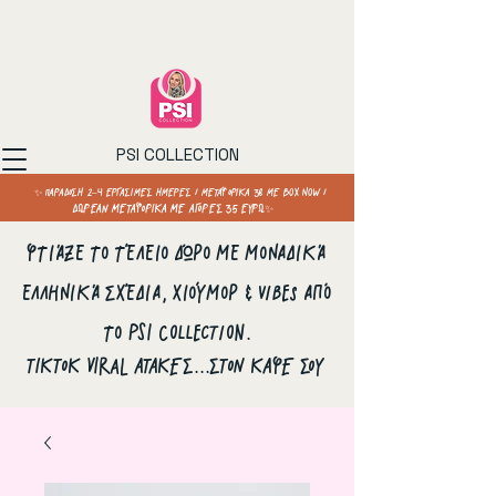
PSI COLLECTION
✨ ΠΑΡΑΔΟΣΗ 2–4 ΕΡΓΑΣΙΜΕΣ ΗΜΕΡΕΣ / ΜΕΤΑΦΟΡΙΚΑ 3€ ΜΕ BOX NOW /
ΔΩΡΕΑΝ ΜΕΤΑΦΟΡΙΚΑ ΜΕ ΑΓΟΡΕΣ 35 ΕΥΡΩ✨
Φτιάξε το τέλειο δώρο με μοναδικά
ελληνικά σχέδια, χιούμορ & vibes από
το PSI Collection.
ΤΙΚΤΟΚ VIRAL ΑΤΑΚΕΣ...ΣΤΟΝ ΚΑΦΕ ΣΟΥ