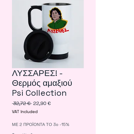
ΛΥΣΣΑΡΕΣ! -
Θερμός αμαξιού
Psi Collection
Regular
Sale
 32,72 € 
22,90 €
Price
Price
VAT Included
ΜΕ 2 ΠΡΟΪΟΝΤΑ ΤΟ 3ο -15%