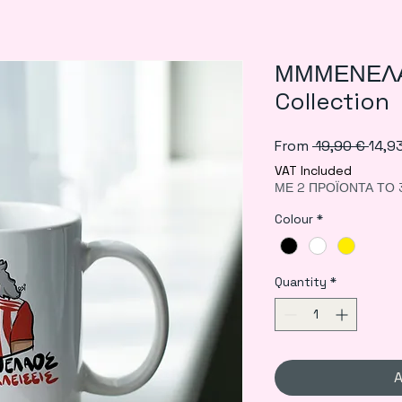
ΜΜΜΕΝΕΛΑΟ
Collection
Regu
From
 19,90 € 
14,9
Price
VAT Included
ΜΕ 2 ΠΡΟΪΟΝΤΑ ΤΟ 
Colour
*
Quantity
*
A