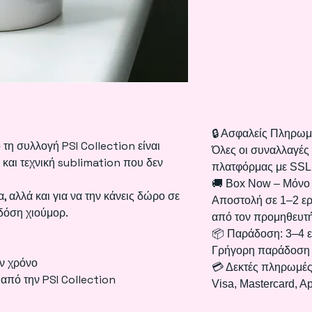
🔒 Ασφαλείς Πληρωμ
 συλλογή PSI Collection είναι
Όλες οι συναλλαγές
 και τεχνική sublimation που δεν
πλατφόρμας με SSL
🚚 Box Now – Μόνο
α, αλλά και για να την κάνεις δώρο σε
Αποστολή σε 1–2 ερ
 δόση χιούμορ.
από τον προμηθευτή
📦 Παράδοση: 3–4 ε
Γρήγορη παράδοση 
ον χρόνο
💳 Δεκτές πληρωμές
από την PSI Collection
Visa, Mastercard, A