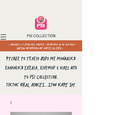
PSI COLLECTION
✨ ΠΑΡΑΔΟΣΗ 2–4 ΕΡΓΑΣΙΜΕΣ ΗΜΕΡΕΣ / ΜΕΤΑΦΟΡΙΚΑ 3€ ΜΕ BOX NOW /
ΔΩΡΕΑΝ ΜΕΤΑΦΟΡΙΚΑ ΜΕ ΑΓΟΡΕΣ 35 ΕΥΡΩ✨
Φτιάξε το τέλειο δώρο με μοναδικά
ελληνικά σχέδια, χιούμορ & vibes από
το PSI Collection.
ΤΙΚΤΟΚ VIRAL ΑΤΑΚΕΣ...ΣΤΟΝ ΚΑΦΕ ΣΟΥ