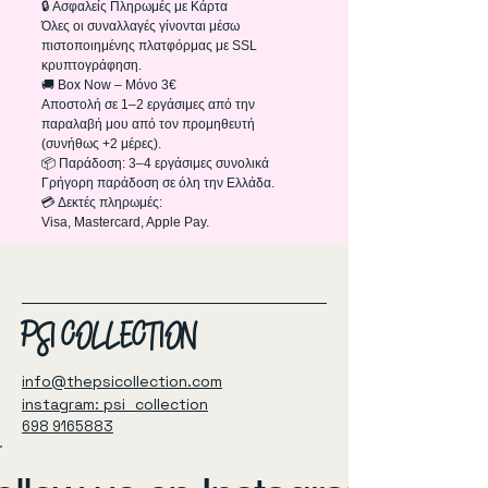
🔒 Ασφαλείς Πληρωμές με Κάρτα
Όλες οι συναλλαγές γίνονται μέσω
πιστοποιημένης πλατφόρμας με SSL
κρυπτογράφηση.
🚚 Box Now – Μόνο 3€
Αποστολή σε 1–2 εργάσιμες από την
παραλαβή μου από τον προμηθευτή
(συνήθως +2 μέρες).
📦 Παράδοση: 3–4 εργάσιμες συνολικά
Γρήγορη παράδοση σε όλη την Ελλάδα.
💳 Δεκτές πληρωμές:
Visa, Mastercard, Apple Pay.
PSI COLLECTION
info@thepsicollection.com
instagram: psi_collection
698 9165883