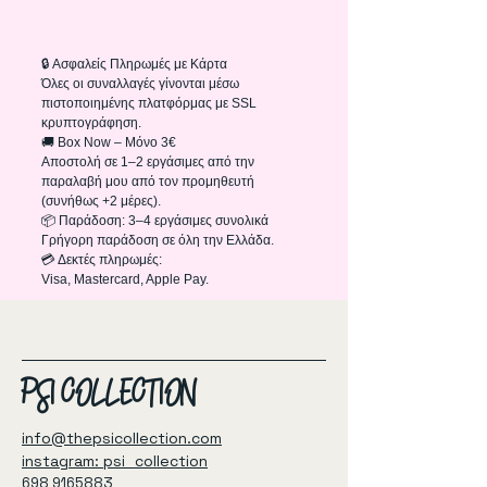
🔒 Ασφαλείς Πληρωμές με Κάρτα
Όλες οι συναλλαγές γίνονται μέσω
πιστοποιημένης πλατφόρμας με SSL
κρυπτογράφηση.
🚚 Box Now – Μόνο 3€
Αποστολή σε 1–2 εργάσιμες από την
παραλαβή μου από τον προμηθευτή
(συνήθως +2 μέρες).
📦 Παράδοση: 3–4 εργάσιμες συνολικά
Γρήγορη παράδοση σε όλη την Ελλάδα.
💳 Δεκτές πληρωμές:
Visa, Mastercard, Apple Pay.
PSI COLLECTION
info@thepsicollection.com
instagram: psi_collection
698 9165883