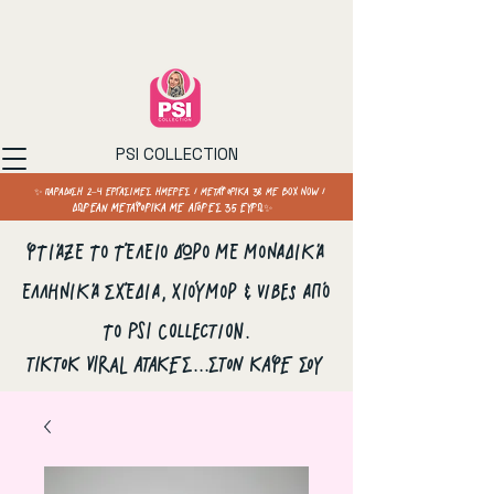
PSI COLLECTION
✨ ΠΑΡΑΔΟΣΗ 2–4 ΕΡΓΑΣΙΜΕΣ ΗΜΕΡΕΣ / ΜΕΤΑΦΟΡΙΚΑ 3€ ΜΕ BOX NOW /
ΔΩΡΕΑΝ ΜΕΤΑΦΟΡΙΚΑ ΜΕ ΑΓΟΡΕΣ 35 ΕΥΡΩ✨
Φτιάξε το τέλειο δώρο με μοναδικά
ελληνικά σχέδια, χιούμορ & vibes από
το PSI Collection.
ΤΙΚΤΟΚ VIRAL ΑΤΑΚΕΣ...ΣΤΟΝ ΚΑΦΕ ΣΟΥ