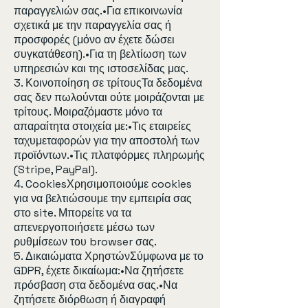
παραγγελιών σας.•Για επικοινωνία
σχετικά με την παραγγελία σας ή
προσφορές (μόνο αν έχετε δώσει
συγκατάθεση).•Για τη βελτίωση των
υπηρεσιών και της ιστοσελίδας μας.
3. Κοινοποίηση σε τρίτουςΤα δεδομένα
σας δεν πωλούνται ούτε μοιράζονται με
τρίτους. Μοιραζόμαστε μόνο τα
απαραίτητα στοιχεία με:•Τις εταιρείες
ταχυμεταφορών για την αποστολή των
προϊόντων.•Τις πλατφόρμες πληρωμής
(Stripe, PayPal).
4. CookiesΧρησιμοποιούμε cookies
για να βελτιώσουμε την εμπειρία σας
στο site. Μπορείτε να τα
απενεργοποιήσετε μέσω των
ρυθμίσεων του browser σας.
5. Δικαιώματα ΧρηστώνΣύμφωνα με το
GDPR, έχετε δικαίωμα:•Να ζητήσετε
πρόσβαση στα δεδομένα σας.•Να
ζητήσετε διόρθωση ή διαγραφή