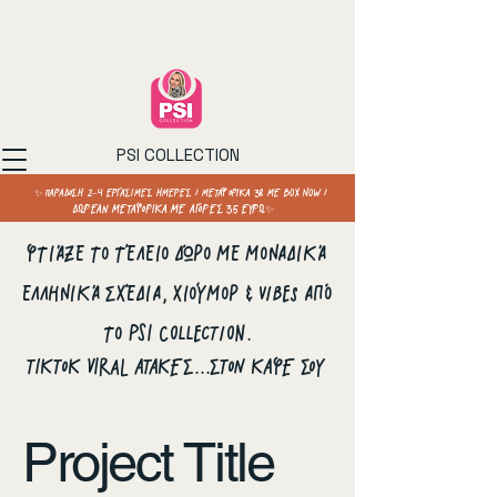
PSI COLLECTION
✨ ΠΑΡΑΔΟΣΗ 2–4 ΕΡΓΑΣΙΜΕΣ ΗΜΕΡΕΣ / ΜΕΤΑΦΟΡΙΚΑ 3€ ΜΕ BOX NOW /
ΔΩΡΕΑΝ ΜΕΤΑΦΟΡΙΚΑ ΜΕ ΑΓΟΡΕΣ 35 ΕΥΡΩ✨
Φτιάξε το τέλειο δώρο με μοναδικά
ελληνικά σχέδια, χιούμορ & vibes από
το PSI Collection.
ΤΙΚΤΟΚ VIRAL ΑΤΑΚΕΣ...ΣΤΟΝ ΚΑΦΕ ΣΟΥ
Project Title