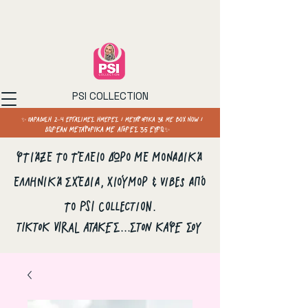
PSI COLLECTION
✨ ΠΑΡΑΔΟΣΗ 2–4 ΕΡΓΑΣΙΜΕΣ ΗΜΕΡΕΣ / ΜΕΤΑΦΟΡΙΚΑ 3€ ΜΕ BOX NOW /
ΔΩΡΕΑΝ ΜΕΤΑΦΟΡΙΚΑ ΜΕ ΑΓΟΡΕΣ 35 ΕΥΡΩ✨
Φτιάξε το τέλειο δώρο με μοναδικά
ελληνικά σχέδια, χιούμορ & vibes από
το PSI Collection.
ΤΙΚΤΟΚ VIRAL ΑΤΑΚΕΣ...ΣΤΟΝ ΚΑΦΕ ΣΟΥ