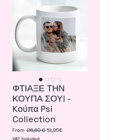
ΦΤΙΑΞΕ ΤΗΝ
ΚΟΥΠΑ ΣΟΥ! -
Kούπα Psi
Collection
Regular
Sale
From
 26,60 € 
19,95€
Price
Price
VAT Included