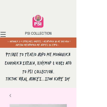
PSI COLLECTION
✨ ΠΑΡΑΔΟΣΗ 2–4 ΕΡΓΑΣΙΜΕΣ ΗΜΕΡΕΣ / ΜΕΤΑΦΟΡΙΚΑ 3€ ΜΕ BOX NOW /
ΔΩΡΕΑΝ ΜΕΤΑΦΟΡΙΚΑ ΜΕ ΑΓΟΡΕΣ 35 ΕΥΡΩ✨
Φτιάξε το τέλειο δώρο με μοναδικά
ελληνικά σχέδια, χιούμορ & vibes από
το PSI Collection.
ΤΙΚΤΟΚ VIRAL ΑΤΑΚΕΣ...ΣΤΟΝ ΚΑΦΕ ΣΟΥ