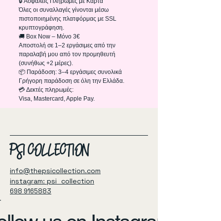
🔒 Ασφαλείς Πληρωμές με Κάρτα
Όλες οι συναλλαγές γίνονται μέσω
πιστοποιημένης πλατφόρμας με SSL
κρυπτογράφηση.
🚚 Box Now – Μόνο 3€
Αποστολή σε 1–2 εργάσιμες από την
παραλαβή μου από τον προμηθευτή
(συνήθως +2 μέρες).
📦 Παράδοση: 3–4 εργάσιμες συνολικά
Γρήγορη παράδοση σε όλη την Ελλάδα.
💳 Δεκτές πληρωμές:
Visa, Mastercard, Apple Pay.
PSI COLLECTION
info@thepsicollection.com
instagram: psi_collection
698 9165883