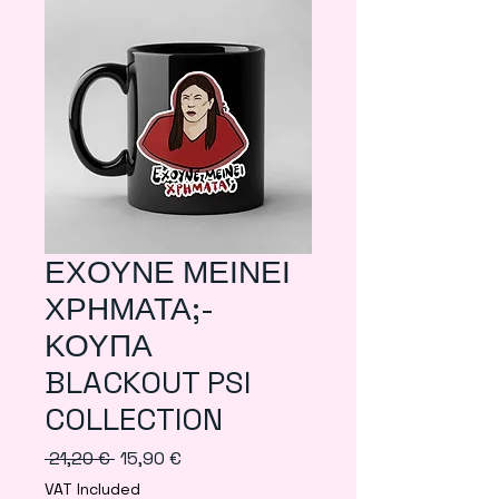
ΕΧΟΥΝΕ ΜΕΙΝΕΙ
ΧΡΗΜΑΤΑ;-
ΚΟΥΠΑ
BLACKOUT PSI
COLLECTION
Regular
Sale
 21,20 € 
15,90 €
Price
Price
VAT Included