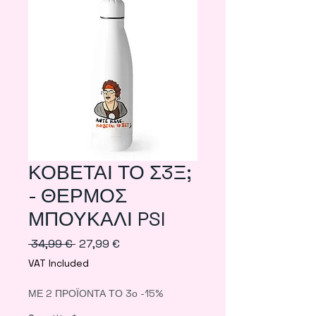
ΚΟΒΕΤΑΙ ΤΟ Σ3Ξ;
- ΘΕΡΜΟΣ
ΜΠΟΥΚΑΛΙ PSI
Regular
Sale
 34,99 € 
27,99 €
Price
Price
VAT Included
ΜΕ 2 ΠΡΟΪΟΝΤΑ ΤΟ 3ο -15%