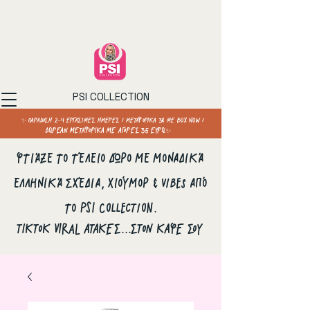
PSI COLLECTION
✨ ΠΑΡΑΔΟΣΗ 2–4 ΕΡΓΑΣΙΜΕΣ ΗΜΕΡΕΣ / ΜΕΤΑΦΟΡΙΚΑ 3€ ΜΕ BOX NOW /
ΔΩΡΕΑΝ ΜΕΤΑΦΟΡΙΚΑ ΜΕ ΑΓΟΡΕΣ 35 ΕΥΡΩ✨
Φτιάξε το τέλειο δώρο με μοναδικά
ελληνικά σχέδια, χιούμορ & vibes από
το PSI Collection.
ΤΙΚΤΟΚ VIRAL ΑΤΑΚΕΣ...ΣΤΟΝ ΚΑΦΕ ΣΟΥ