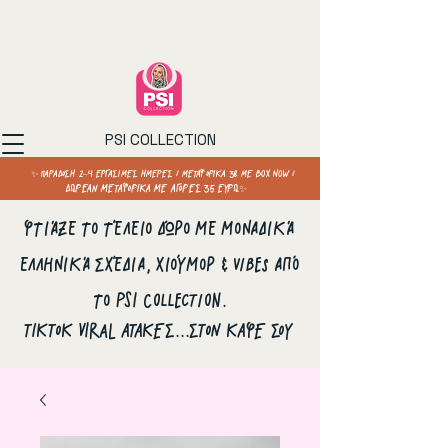
PSI COLLECTION
✨ ΠΑΡΑΔΟΣΗ 2–4 ΕΡΓΑΣΙΜΕΣ ΗΜΕΡΕΣ / ΜΕΤΑΦΟΡΙΚΑ 3€ ΜΕ BOX NOW /
ΔΩΡΕΑΝ ΜΕΤΑΦΟΡΙΚΑ ΜΕ ΑΓΟΡΕΣ 35 ΕΥΡΩ✨
Φτιάξε το τέλειο δώρο με μοναδικά
ελληνικά σχέδια, χιούμορ & vibes από
το PSI Collection.
ΤΙΚΤΟΚ VIRAL ΑΤΑΚΕΣ...ΣΤΟΝ ΚΑΦΕ ΣΟΥ