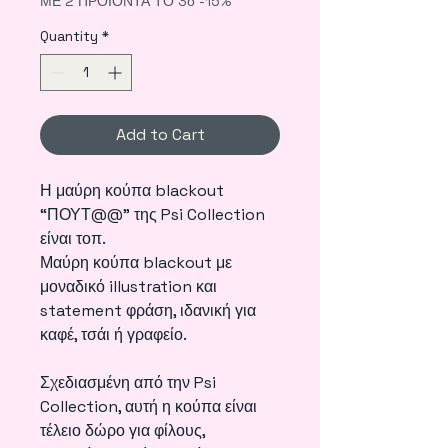
ΜΕ 2 ΠΡΟΪΟΝΤΑ ΤΟ 3ο -15%
Quantity
*
Add to Cart
Η μαύρη κούπα blackout
“ΠΟΥΤ@@" της Psi Collection
είναι τοπ.
Μαύρη κούπα blackout με
μοναδικό illustration και
statement φράση, ιδανική για
καφέ, τσάι ή γραφείο.
Σχεδιασμένη από την Psi
Collection, αυτή η κούπα είναι
τέλειο δώρο για φίλους,