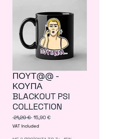
ΠΟΥΤ@@ -
ΚΟΥΠΑ
BLACKOUT PSI
COLLECTION
Regular
Sale
 21,20 € 
15,90 €
Price
Price
VAT Included