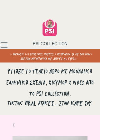
PSI COLLECTION
✨ ΠΑΡΑΔΟΣΗ 2–4 ΕΡΓΑΣΙΜΕΣ ΗΜΕΡΕΣ / ΜΕΤΑΦΟΡΙΚΑ 3€ ΜΕ BOX NOW /
ΔΩΡΕΑΝ ΜΕΤΑΦΟΡΙΚΑ ΜΕ ΑΓΟΡΕΣ 35 ΕΥΡΩ✨
Φτιάξε το τέλειο δώρο με μοναδικά
ελληνικά σχέδια, χιούμορ & vibes από
το PSI Collection.
ΤΙΚΤΟΚ VIRAL ΑΤΑΚΕΣ...ΣΤΟΝ ΚΑΦΕ ΣΟΥ