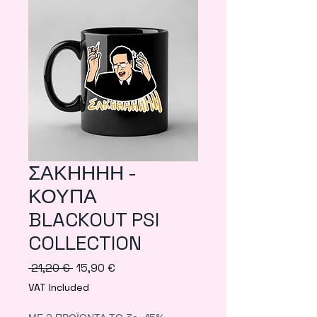
ΣΑΚΗΗΗΗ -
ΚΟΥΠΑ
BLACKOUT PSI
COLLECTION
Regular
Sale
 21,20 € 
15,90 €
Price
Price
VAT Included