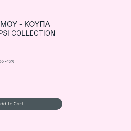
 ΜΟΥ - ΚΟΥΠΑ
PSI COLLECTION
le
ice
3ο -15%
dd to Cart