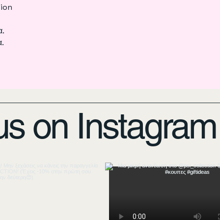
tion
α.
α.
us on Instagram