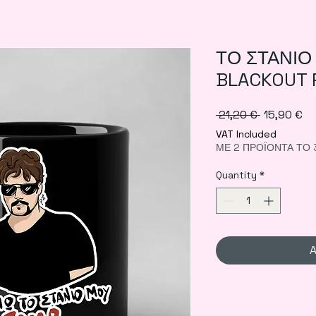
ΤΟ ΣΤΑΝΙΟ
BLACKOUT 
Regular
Sa
 21,20 € 
15,90 €
Price
Pr
VAT Included
ΜΕ 2 ΠΡΟΪΟΝΤΑ ΤΟ 
Quantity
*
A