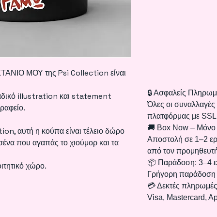
ΑΝΙΟ ΜΟΥ της Psi Collection είναι
🔒 Ασφαλείς Πληρωμ
ικό illustration και statement
Όλες οι συναλλαγές
γραφείο.
πλατφόρμας με SSL
🚚 Box Now – Μόνο
ion, αυτή η κούπα είναι τέλειο δώρο
Αποστολή σε 1–2 ερ
εσένα που αγαπάς το χιούμορ και τα
από τον προμηθευτή
📦 Παράδοση: 3–4 ε
οιτητικό χώρο.
Γρήγορη παράδοση 
💳 Δεκτές πληρωμές
Visa, Mastercard, A